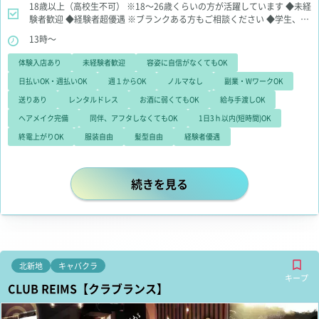
18歳以上（高校生不可）
※18～26歳くらいの方が活躍しています
◆未経
験者歓迎
◆経験者超優遇
※ブランクある方もご相談ください
◆学生、
OLさん大歓迎
◆WワークOK
◆お酒苦手、お話苦手でも大丈夫
◆即日面
13時～
接、即日体入OK
◆体験入店何度でもOK
◆お友だちと一緒の応募＆体験
入店大歓迎
体験入店あり
未経験者歓迎
容姿に自信がなくてもOK
日払いOK・週払いOK
週１からOK
ノルマなし
副業・WワークOK
送りあり
レンタルドレス
お酒に弱くてもOK
給与手渡しOK
ヘアメイク完備
同伴、アフタしなくてもOK
1日3ｈ以内(短時間)OK
終電上がりOK
服装自由
髪型自由
経験者優遇
いつでも稼げる！昼13:00から営業☆
続きを見る
北新地
キャバクラ
キープ
CLUB REIMS【クラブランス】