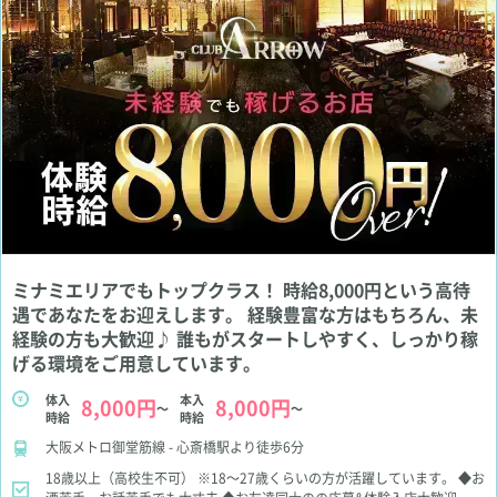
ミナミエリアでもトップクラス！ 時給8,000円という高待
遇であなたをお迎えします。 経験豊富な方はもちろん、未
経験の方も大歓迎♪ 誰もがスタートしやすく、しっかり稼
げる環境をご用意しています。
体入
本入
8,000円
8,000円
～
～
時給
時給
大阪メトロ御堂筋線 - 心斎橋駅より徒歩6分
18歳以上（高校生不可）
※18～27歳くらいの方が活躍しています。
◆お