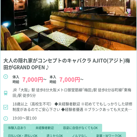
大人の隠れ家がコンセプトのキャバクラ AJITO(アジト)梅
田がGRAND OPEN♪
体入
本入
7,000円
7,000円
～
～
時給
時給
JR「大阪」駅 徒歩8分大阪メトロ御堂筋線｢梅田｣駅 徒歩8分谷町線｢東梅
田｣駅 徒歩5分
18歳以上（高校生不可）
◆未経験者歓迎
※初めてでもしっかりした研修
制度があるのでご安心下さい
◆経験者優遇
※ブランクあっても大丈夫♪
◆学生歓迎
※授業、テスト期間考慮
◆OLさん歓迎
※アリバイ対策あり
19:00～翌1:00
ます！
◆WワークOK
◆お酒飲めなくても大丈夫
※ソフトドリンクもあ
りますよ
体験入店あり
未経験者歓迎
容姿に自信がなくてもOK
日払いOK・週払いOK
週１からOK
ノルマなし
副業・WワークOK