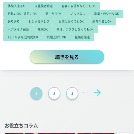
体験入店あり
未経験者歓迎
容姿に自信がなくてもOK
日払いOK・週払いOK
週１からOK
ノルマなし
副業・WワークOK
送りあり
レンタルドレス
お酒に弱くてもOK
給与手渡しOK
ヘアメイク完備
短期OK
同伴、アフタしなくてもOK
1日3ｈ以内(短時間)OK
終電上がりOK
経験者優遇
北新地で長年愛される有名店【vanil
続きを見る
1
2
3
お役立ちコラム