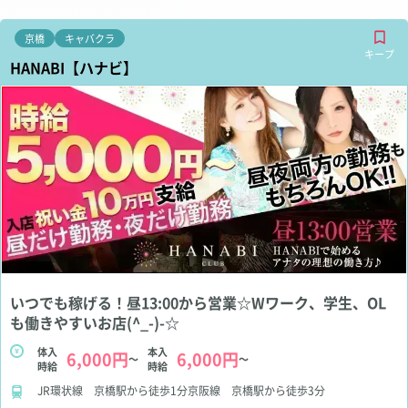
京橋
キャバクラ
キープ
HANABI【ハナビ】
いつでも稼げる！昼13:00から営業☆Wワーク、学生、OL
も働きやすいお店(^_-)-☆
体入
本入
6,000円
6,000円
～
～
時給
時給
JR環状線 京橋駅から徒歩1分京阪線 京橋駅から徒歩3分