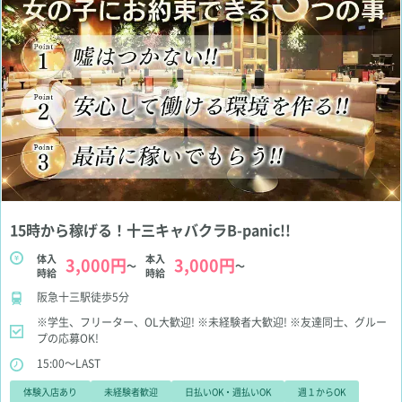
15時から稼げる！十三キャバクラB-panic!!
体入
本入
3,000円
3,000円
～
～
時給
時給
阪急十三駅徒歩5分
※学生、フリーター、OL大歓迎!
※未経験者大歓迎!
※友達同士、グルー
プの応募OK!
15:00～LAST
体験入店あり
未経験者歓迎
日払いOK・週払いOK
週１からOK