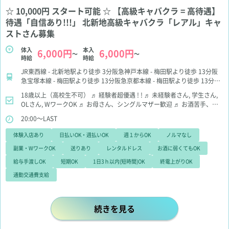
☆ 10,000円 スタート可能 ☆ 【高級キャバクラ = 高待遇】
待遇「自信あり!!!」 北新地高級キャバクラ「レアル」キャ
ストさん募集
体入
本入
6,000円
6,000円
～
～
時給
時給
JR東西線 - 北新地駅より徒歩 3分阪急神戸本線 - 梅田駅より徒歩 13分阪
急宝塚本線 - 梅田駅より徒歩 13分阪急京都本線 - 梅田駅より徒歩 13分阪
神本線 - 梅田駅より徒歩 5分大阪メトロ御堂筋線 - 梅田駅より徒歩 6分大
18歳以上（高校生不可）
♬ 経験者超優遇 ! !
♬ 未経験者さん, 学生さん,
阪メトロ谷町線 - 東梅田駅より徒歩 8分大阪メトロ四つ橋線 - 西梅田駅よ
OLさん, WワークOK
♬ お母さん、シングルマザー歓迎
♬ お酒苦手、お
り徒歩 6分京都線 - 大阪駅より徒歩 6分
話苦手でも大丈夫
20:00～LAST
体験入店あり
日払いOK・週払いOK
週１からOK
ノルマなし
副業・WワークOK
送りあり
レンタルドレス
お酒に弱くてもOK
給与手渡しOK
短期OK
1日3ｈ以内(短時間)OK
終電上がりOK
通勤交通費支給
☆ 10,000円 スタート可能 ☆ 
続きを見る