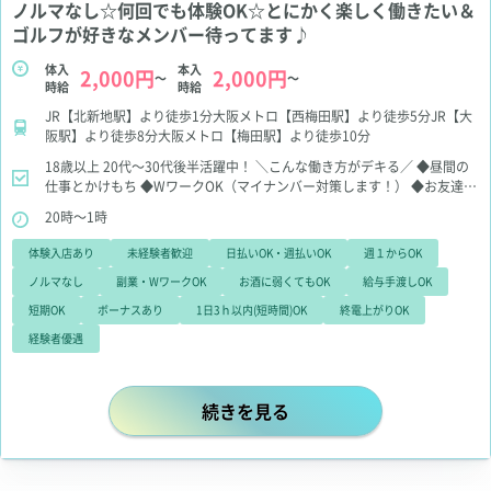
ノルマなし☆何回でも体験OK☆とにかく楽しく働きたい＆
ゴルフが好きなメンバー待ってます♪
体入
本入
2,000円
2,000円
～
～
時給
時給
JR【北新地駅】より徒歩1分大阪メトロ【西梅田駅】より徒歩5分JR【大
阪駅】より徒歩8分大阪メトロ【梅田駅】より徒歩10分
18歳以上
20代～30代後半活躍中！
＼こんな働き方がデキる／
◆昼間の
仕事とかけもち
◆WワークOK（マイナンバー対策します！）
◆お友達と
一緒OK♪
◆週1日、2時間だけでもOK♪
＼こんな方は優先採用します
20時～1時
／
ママ、チーママ、マネージャーなど
ステップアップしたい方、
女の子
同士の移動も大歓迎♪
体験入店あり
未経験者歓迎
日払いOK・週払いOK
週１からOK
ノルマなし
副業・WワークOK
お酒に弱くてもOK
給与手渡しOK
短期OK
ボーナスあり
1日3ｈ以内(短時間)OK
終電上がりOK
経験者優遇
ノルマなし☆何回でも体験OK☆とに
続きを見る