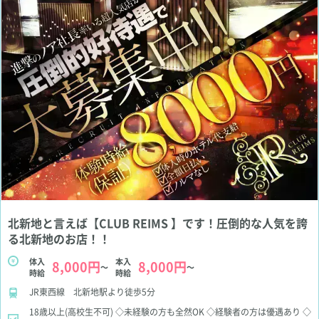
北新地と言えば【CLUB REIMS 】です！圧倒的な人気を誇
る北新地のお店！！
体入
本入
8,000円
8,000円
～
～
時給
時給
JR東西線 北新地駅より徒歩5分
18歳以上(高校生不可)
◇未経験の方も全然OK
◇経験者の方は優遇あり
◇