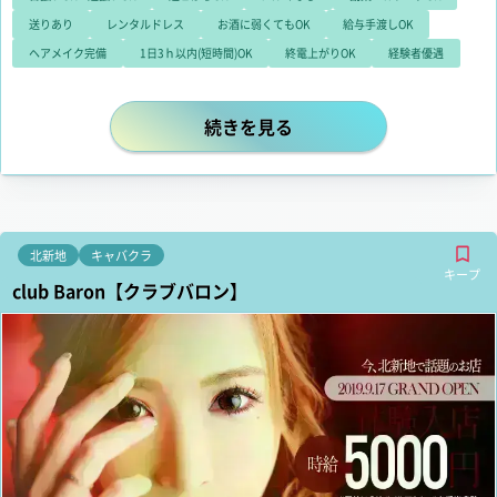
送りあり
レンタルドレス
お酒に弱くてもOK
給与手渡しOK
ヘアメイク完備
1日3ｈ以内(短時間)OK
終電上がりOK
経験者優遇
大人の隠れ家がコンセプトのキャバクラ A
続きを見る
北新地
キャバクラ
キープ
club Baron【クラブバロン】