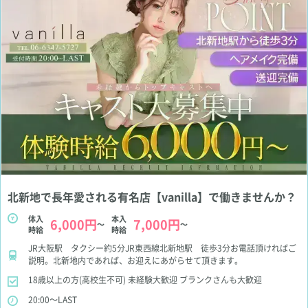
北新地で長年愛される有名店【vanilla】で働きませんか？
体入
本入
6,000円
7,000円
～
～
時給
時給
JR大阪駅 タクシー約5分JR東西線北新地駅 徒歩3分お電話頂ければご
説明。北新地内であれば、お迎えにあがらせて頂きます。
18歳以上の方(高校生不可)
未経験大歓迎
ブランクさんも大歓迎
20:00～LAST