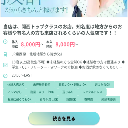
当店は、関西トップクラスのお店。知名度は地方からのお
客様や有名人の方も来店されるくらいの人気店です！！
体入
本入
8,000円
8,000円
～
～
時給
時給
JR東西線 北新地駅から徒歩5分！
18歳以上(高校生不可)
◆未経験の方も全然OK
◆経験者の方は優遇あり
◆
学生・OL・フリーター・Wワークの方歓迎
◆お酒が飲めなくてもOK
◆
お友達同士のご応募も大歓迎
【送迎ドライバー＆洗い場スタッフ同時募
20:00～LAST
集】
エースグループで夢をかなえてみませんか？
詳しくはお気軽にご相
談ください！
体験入店あり
未経験者歓迎
日払いOK・週払いOK
週１からOK
ノルマなし
副業・WワークOK
送りあり
レンタルドレス
お酒に弱くてもOK
給与手渡しOK
短期OK
寮完備
経験者優遇
当店は、関西トップクラスのお店。
続きを見る