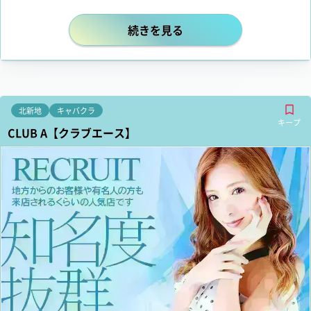
✨最高の環境×最高の待遇✨ 今なら【
続きを見る
北新地
キャバクラ
キープ
CLUB A【クラブエース】