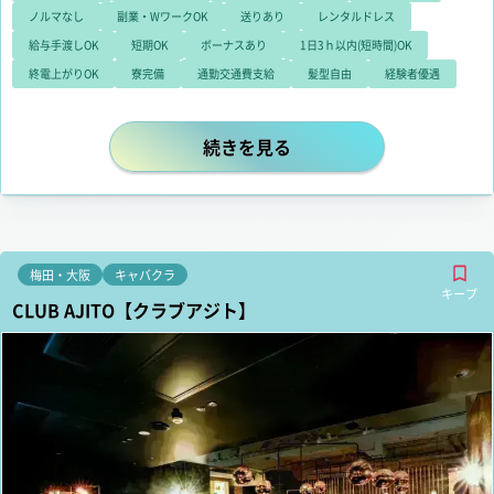
ノルマなし
副業・WワークOK
送りあり
レンタルドレス
給与手渡しOK
短期OK
ボーナスあり
1日3ｈ以内(短時間)OK
終電上がりOK
寮完備
通勤交通費支給
髪型自由
経験者優遇
15時から稼げる！十三キャバクラB-pan
続きを見る
梅田・大阪
キャバクラ
キープ
CLUB AJITO【クラブアジト】