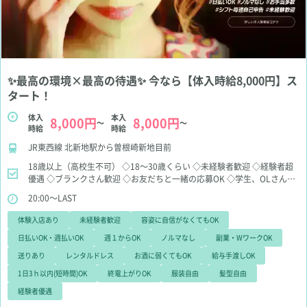
✨最高の環境×最高の待遇✨ 今なら【体入時給8,000円】ス
タート！
体入
本入
8,000円
8,000円
～
～
時給
時給
JR東西線 北新地駅から曽根崎新地目前
18歳以上（高校生不可）
◇18～30歳くらい
◇未経験者歓迎
◇経験者超
優遇
◇ブランクさん歓迎
◇お友だちと一緒の応募OK
◇学生、OLさん大
歓迎
◇WワークOK
◇お酒苦手、お話苦手でも大丈夫
◇即日面接、即日
20:00～LAST
体入OK
◇体験入店何度でもOK
体験入店あり
未経験者歓迎
容姿に自信がなくてもOK
日払いOK・週払いOK
週１からOK
ノルマなし
副業・WワークOK
送りあり
レンタルドレス
お酒に弱くてもOK
給与手渡しOK
1日3ｈ以内(短時間)OK
終電上がりOK
服装自由
髪型自由
経験者優遇