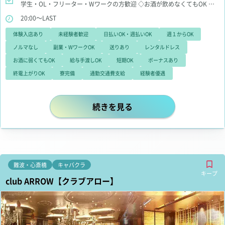
学生・OL・フリーター・Wワークの方歓迎
◇お酒が飲めなくてもOK
◇
お友達同士のご応募も大歓迎
◇地方からの体験入店大歓迎※体入時のホ
20:00～LAST
テル代支給
体験入店あり
未経験者歓迎
日払いOK・週払いOK
週１からOK
ノルマなし
副業・WワークOK
送りあり
レンタルドレス
お酒に弱くてもOK
給与手渡しOK
短期OK
ボーナスあり
終電上がりOK
寮完備
通勤交通費支給
経験者優遇
北新地と言えば【CLUB REIMS 
続きを見る
難波・心斎橋
キャバクラ
キープ
club ARROW【クラブアロー】