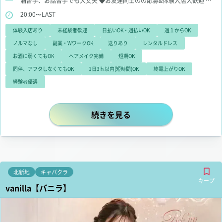
酒苦手、お話苦手でも大丈夫
◆お友達同士のの応募&体験入店大歓迎
◆
初めての方でも懇切丁寧にご指導致します
20:00〜LAST
体験入店あり
未経験者歓迎
日払いOK・週払いOK
週１からOK
ノルマなし
副業・WワークOK
送りあり
レンタルドレス
お酒に弱くてもOK
ヘアメイク完備
短期OK
同伴、アフタしなくてもOK
1日3ｈ以内(短時間)OK
終電上がりOK
経験者優遇
ミナミエリアでもトップクラス！ 時
続きを見る
北新地
キャバクラ
キープ
vanilla【バニラ】