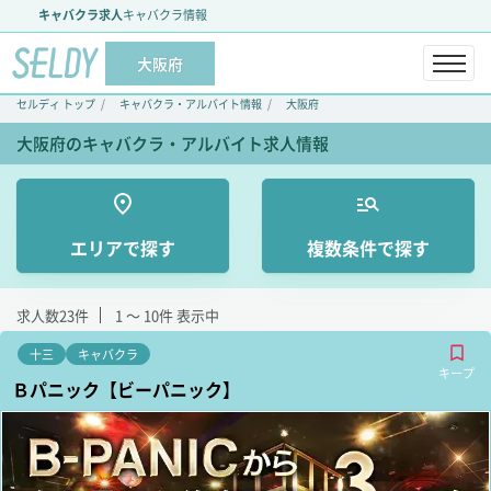
キャバクラ求人
キャバクラ情報
大阪府
セルディ トップ
キャバクラ・アルバイト情報
大阪府
大阪府のキャバクラ・アルバイト求人情報
エリアで探す
複数条件で探す
求人数
23
件
1 ～ 10
件 表示中
十三
キャバクラ
キープ
Ｂパニック【ビーパニック】