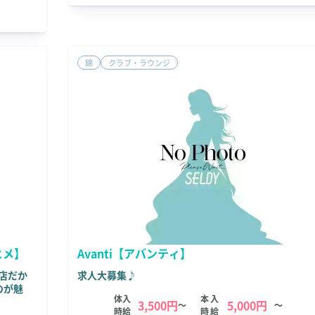
錦
クラブ・ラウンジ
The submitted value
A230276
in the
第1エリア
element is not allowed.
The submitted value
A230276000614
in the
第2エリア
element is not allow
The submitted value
rainbow08
in the
業種
element is not allowed.
ジヒメ】
Avanti【アバンティ】
お店だか
求人大募集♪
のが魅
体入
本入
3,500円
5,000円
～
～
時給
時給