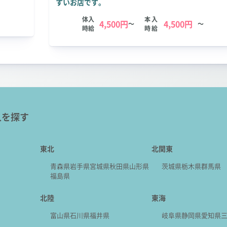
すいお店です。
体入
本入
4,500円
4,500円
～
～
時給
時給
人を探す
東北
北関東
青森県
岩手県
宮城県
秋田県
山形県
茨城県
栃木県
群馬県
福島県
北陸
東海
富山県
石川県
福井県
岐阜県
静岡県
愛知県