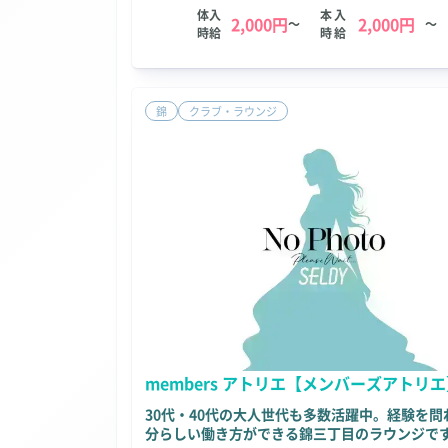
体入
本入
2,000円
2,000円
～
～
時給
時給
錦
クラブ・ラウンジ
members アトリエ【メンバーズアトリ
30代・40代の大人世代も多数活躍中。経験を問
分らしい働き方ができる錦三丁目のラウンジで