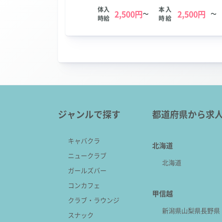
体入
本入
2,500円
2,500円
～
～
時給
時給
ジャンルで探す
都道府県から求
キャバクラ
北海道
ニュークラブ
北海道
ガールズバー
コンカフェ
甲信越
クラブ・ラウンジ
新潟県
山梨県
長野県
スナック