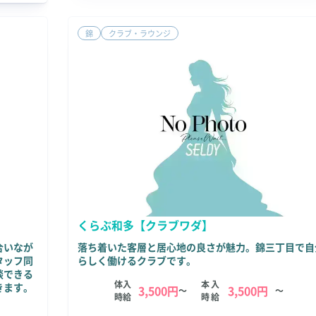
錦
クラブ・ラウンジ
くらぶ和多【クラブワダ】
合いなが
落ち着いた客層と居心地の良さが魅力。錦三丁目で自
タッフ同
らしく働けるクラブです。
談できる
体入
本入
きます。
3,500円
3,500円
～
～
時給
時給