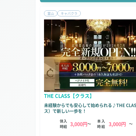
富山
キャバクラ
THE CLASS【クラス】
未経験からでも安心して始められる♪THE CLA
ス）で新しい一歩を！
体入
本入
3,000円
3,000円
～
～
時給
時給