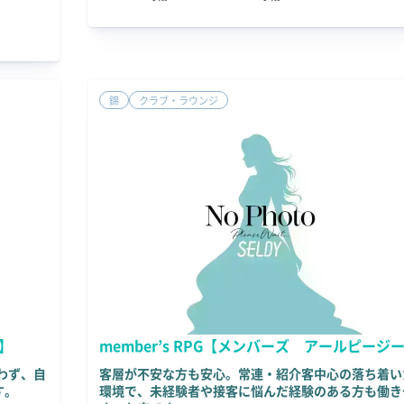
錦
クラブ・ラウンジ
エ】
member’s RPG【メンバーズ アールピージ
わず、自
客層が不安な方も安心。常連・紹介客中心の落ち着い
す。
環境で、未経験者や接客に悩んだ経験のある方も働き