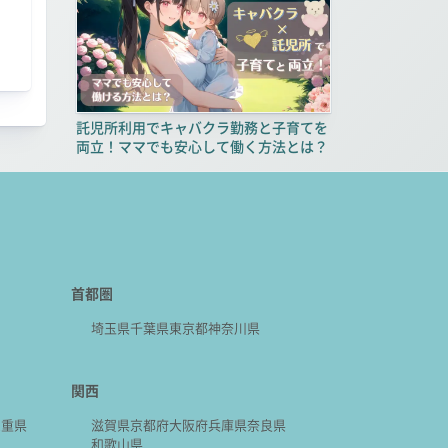
託児所利用でキャバクラ勤務と子育てを
両立！ママでも安心して働く方法とは？
首都圏
埼玉県
千葉県
東京都
神奈川県
関西
三重県
滋賀県
京都府
大阪府
兵庫県
奈良県
和歌山県