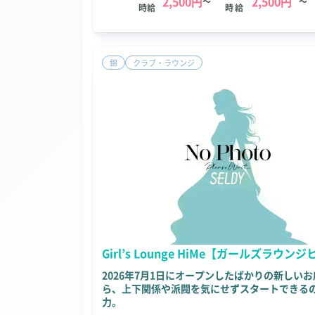
2,500円
2,500円
～
～
時給
時給
錦
クラブ・ラウンジ
Girl’s Lounge HiMe【ガールズラウン
2026年7月1日にオープンしたばかりの新しい
ら、上下関係や派閥を気にせずスタートできる
力。