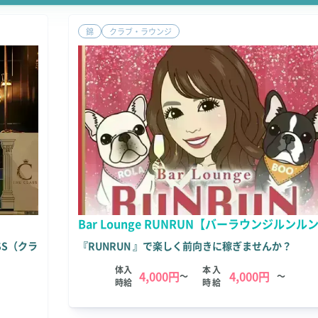
錦
クラブ・ラウンジ
Bar Lounge RUNRUN【バーラウンジルンル
SS（クラ
『RUNRUN 』で楽しく前向きに稼ぎませんか？
体入
本入
4,000円
4,000円
～
～
時給
時給