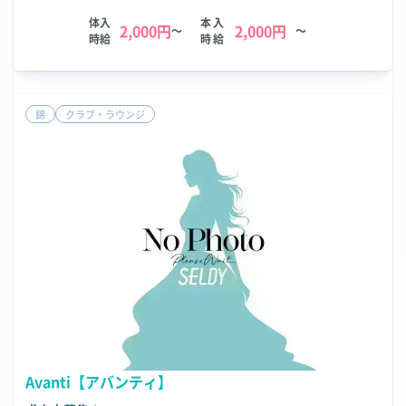
体入
本入
2,000円
2,000円
～
～
時給
時給
錦
クラブ・ラウンジ
Avanti【アバンティ】