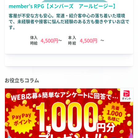
member’s RPG【メンバーズ アールピージー】
客層が不安な方も安心。常連・紹介客中心の落ち着いた環境
で、未経験者や接客に悩んだ経験のある方も働きやすいお店で
す。
体入
本入
4,500円
4,500円
～
～
時給
時給
The submitted value
A230276
in the
第1エリア
element is not allowed.
The submitted value
A230276000614
in the
第2エ
リア
element is not
お役立ちコラム
allowed.
The submitted value
club_mer
in the
業種
element is not allowed.