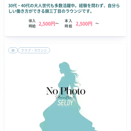
30代・40代の大人世代も多数活躍中。経験を問わず、自分ら
しい働き方ができる錦三丁目のラウンジです。
体入
本入
2,500円
2,500円
～
～
時給
時給
錦
クラブ・ラウンジ