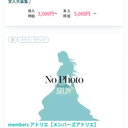
求人大募集♪
体入
本入
3,500円
5,000円
～
～
時給
時給
錦
クラブ・ラウンジ
members アトリエ【メンバーズアトリエ】