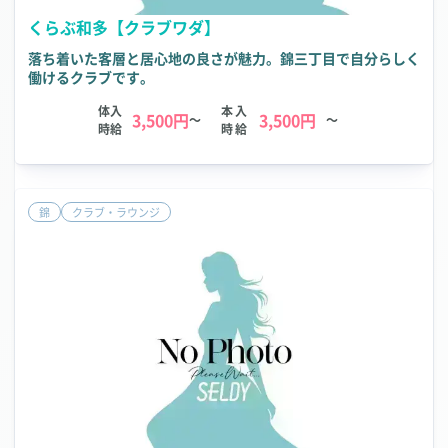
くらぶ和多【クラブワダ】
落ち着いた客層と居心地の良さが魅力。錦三丁目で自分らしく
働けるクラブです。
体入
本入
3,500円
3,500円
～
～
時給
時給
錦
クラブ・ラウンジ