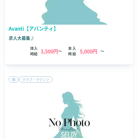
Avanti【アバンティ】
求人大募集♪
体入
本入
3,500円
5,000円
～
～
時給
時給
錦
クラブ・ラウンジ