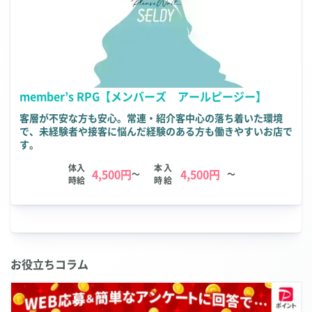
member’s RPG【メンバーズ アールピージー】
客層が不安な方も安心。常連・紹介客中心の落ち着いた環境
で、未経験者や接客に悩んだ経験のある方も働きやすいお店で
す。
体入
本入
4,500円
4,500円
～
～
時給
時給
お役立ちコラム