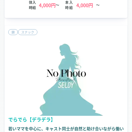
体入
本入
4,000円
4,000円
～
～
時給
時給
錦
スナック
でらでら【デラデラ】
若いママを中心に、キャスト同士が自然と助け合いながら働い