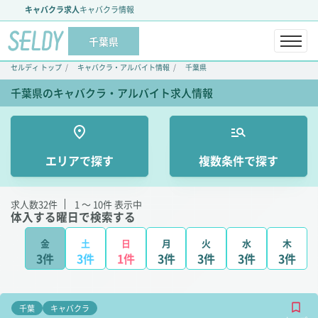
キャバクラ求人
キャバクラ情報
千葉県
セルディ トップ
キャバクラ・アルバイト情報
千葉県
千葉県のキャバクラ・アルバイト求人情報
エリアで探す
複数条件で探す
求人数
32
件
1 ～ 10
件 表示中
体入する曜日で検索する
金
土
日
月
火
水
木
3件
3件
1件
3件
3件
3件
3件
千葉
キャバクラ