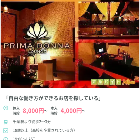
「自由な働き方ができるお店を探している」
体入
本入
8,000円
4,000円
～
～
時給
時給
千葉駅より徒歩2～3分
18歳以上（高校を卒業されている方）
19:00～LAST