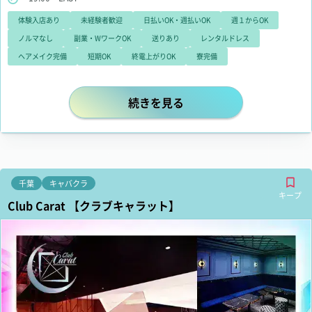
体験入店あり
未経験者歓迎
日払いOK・週払いOK
週１からOK
ノルマなし
副業・WワークOK
送りあり
レンタルドレス
ヘアメイク完備
短期OK
終電上がりOK
寮完備
「自由な働き方ができるお店を探して
続きを見る
千葉
キャバクラ
キープ
Club Carat 【クラブキャラット】