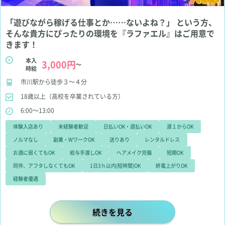
「遊びながら稼げる仕事とか……ないよね？」 という方、
そんな貴方にぴったりの環境を『ラファエル』はご用意で
きます！
本入
3,000円
～
時給
市川駅から徒歩３～４分
18歳以上（高校を卒業されている方）
6:00～13:00
体験入店あり
未経験者歓迎
日払いOK・週払いOK
週１からOK
ノルマなし
副業・WワークOK
送りあり
レンタルドレス
お酒に弱くてもOK
給与手渡しOK
ヘアメイク完備
短期OK
同伴、アフタしなくてもOK
1日3ｈ以内(短時間)OK
終電上がりOK
経験者優遇
「遊びながら稼げる仕事とか……な
続きを見る