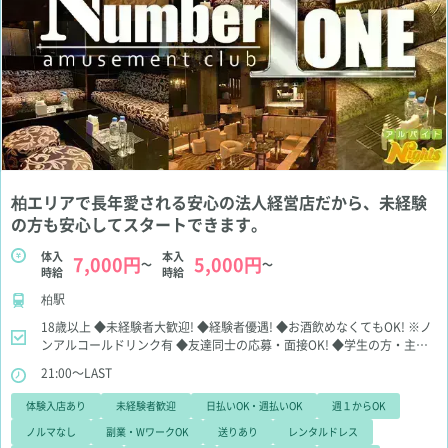
柏エリアで長年愛される安心の法人経営店だから、未経験
の方も安心してスタートできます。
体入
本入
7,000円
5,000円
～
～
時給
時給
柏駅
18歳以上
◆未経験者大歓迎!
◆経験者優遇!
◆お酒飲めなくてもOK!
※ノ
ンアルコールドリンク有
◆友達同士の応募・面接OK!
◆学生の方・主婦
の方・Wワークの方大歓迎!
21:00～LAST
体験入店あり
未経験者歓迎
日払いOK・週払いOK
週１からOK
ノルマなし
副業・WワークOK
送りあり
レンタルドレス