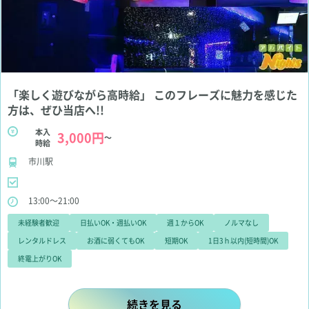
「楽しく遊びながら高時給」 このフレーズに魅力を感じた
方は、ぜひ当店へ!!
本入
3,000円
～
時給
市川駅
13:00～21:00
未経験者歓迎
日払いOK・週払いOK
週１からOK
ノルマなし
レンタルドレス
お酒に弱くてもOK
短期OK
1日3ｈ以内(短時間)OK
終電上がりOK
「楽しく遊びながら高時給」 このフ
続きを見る