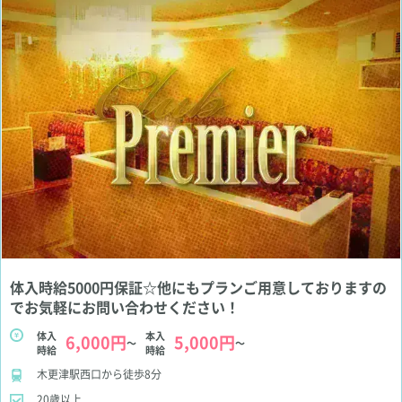
体入時給5000円保証☆他にもプランご用意しておりますの
でお気軽にお問い合わせください！
体入
本入
6,000円
5,000円
～
～
時給
時給
木更津駅西口から徒歩8分
20歳以上