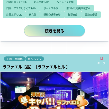
お酒に弱くてもOK
給与手渡しOK
ヘアメイク完備
同伴、アフタしなくてもOK
ボーナスあり
1日3ｈ以内(短時間)OK
終電上がりOK
寮完備
通勤交通費支給
髪型自由
経験者優遇
「女同士のギスギスした争いとかはイヤ
続きを見る
船橋・西船橋
キャバクラ
キープ
ラファエル【昼】【ラファエルヒル 】