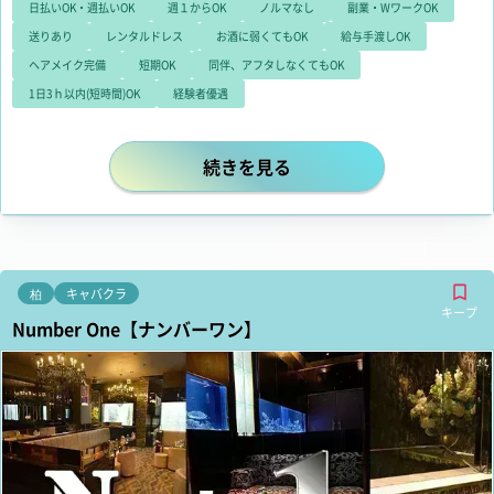
日払いOK・週払いOK
週１からOK
ノルマなし
副業・WワークOK
送りあり
レンタルドレス
お酒に弱くてもOK
給与手渡しOK
ヘアメイク完備
短期OK
同伴、アフタしなくてもOK
1日3ｈ以内(短時間)OK
経験者優遇
有名デザイナーが手掛けたフロアだ
続きを見る
柏
キャバクラ
キープ
Number One【ナンバーワン】