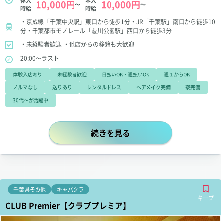
体入
本入
10,000円
10,000円
～
～
時給
時給
・京成線「千葉中央駅」東口から徒歩1分・JR「千葉駅」南口から徒歩10
分・千葉都市モノレール「葭川公園駅」西口から徒歩3分
・未経験者歓迎
・他店からの移籍も大歓迎
20:00～ラスト
体験入店あり
未経験者歓迎
日払いOK・週払いOK
週１からOK
ノルマなし
送りあり
レンタルドレス
ヘアメイク完備
寮完備
30代～が活躍中
体入時給10,000円以上も可能！
続きを見る
千葉県その他
キャバクラ
キープ
CLUB Premier【クラブプレミア】