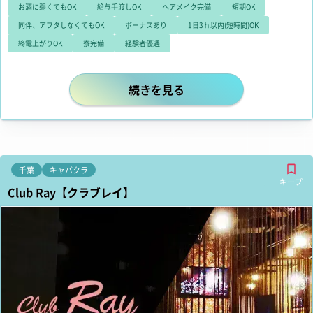
お酒に弱くてもOK
給与手渡しOK
ヘアメイク完備
短期OK
同伴、アフタしなくてもOK
ボーナスあり
1日3ｈ以内(短時間)OK
終電上がりOK
寮完備
経験者優遇
柏エリアで長年愛される安心の法人
続きを見る
千葉
キャバクラ
キープ
Club Ray【クラブレイ】