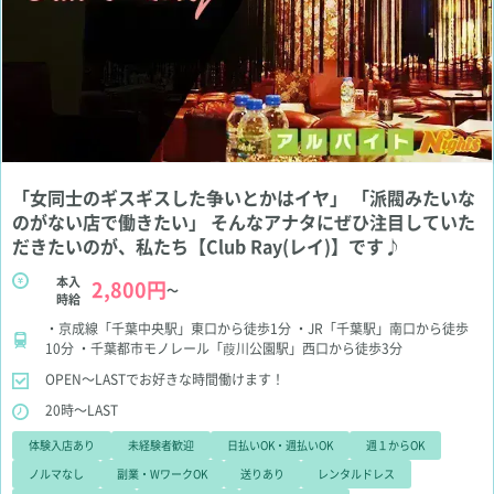
「女同士のギスギスした争いとかはイヤ」 「派閥みたいな
のがない店で働きたい」 そんなアナタにぜひ注目していた
だきたいのが、私たち【Club Ray(レイ)】です♪
本入
2,800円
～
時給
・京成線「千葉中央駅」東口から徒歩1分 ・JR「千葉駅」南口から徒歩
10分 ・千葉都市モノレール「葭川公園駅」西口から徒歩3分
OPEN～LASTでお好きな時間働けます！
20時～LAST
体験入店あり
未経験者歓迎
日払いOK・週払いOK
週１からOK
ノルマなし
副業・WワークOK
送りあり
レンタルドレス