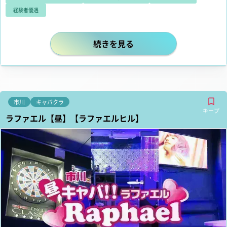
経験者優遇
千葉を代表するお店でお仕事してみま
続きを見る
市川
キャバクラ
キープ
ラファエル【昼】【ラファエルヒル】