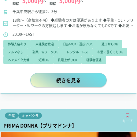
5,000円
5,000円
～
～
時給
時給
千葉中央駅から徒歩2．3分
18歳～（高校生不可）
◆経験者の方は優遇があります
◆学生・OL・フリ
ーター・Wワークの方歓迎します
◆お酒が飲めなくてもOKです
◆お友達
同士のご応募も大歓迎です
20:00～LAST
体験入店あり
未経験者歓迎
日払いOK・週払いOK
週１からOK
ノルマなし
副業・WワークOK
レンタルドレス
お酒に弱くてもOK
ヘアメイク完備
短期OK
終電上がりOK
経験者優遇
☆☆女の子第一のお店☆☆ 居心地の
続きを見る
千葉
キャバクラ
キープ
PRIMA DONNA【プリマドンナ】