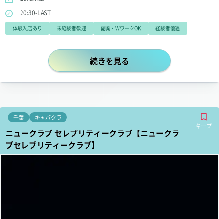
20:30-LAST
体験入店あり
未経験者歓迎
副業・WワークOK
経験者優遇
体入時給5000円保証☆他にもプラ
続きを見る
千葉
キャバクラ
キープ
ニュークラブ セレブリティークラブ【ニュークラ
ブセレブリティークラブ】