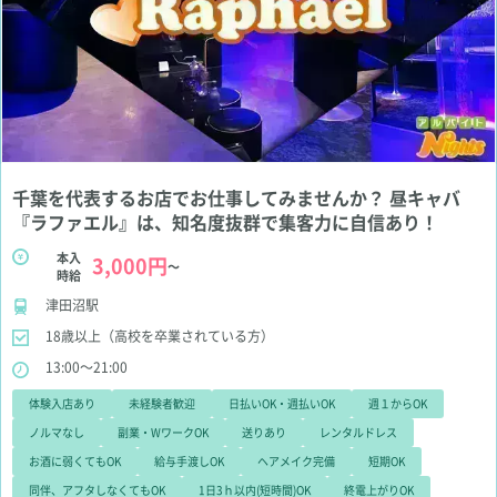
千葉を代表するお店でお仕事してみませんか？ 昼キャバ
『ラファエル』は、知名度抜群で集客力に自信あり！
本入
3,000円
～
時給
津田沼駅
18歳以上（高校を卒業されている方）
13:00～21:00
体験入店あり
未経験者歓迎
日払いOK・週払いOK
週１からOK
ノルマなし
副業・WワークOK
送りあり
レンタルドレス
お酒に弱くてもOK
給与手渡しOK
ヘアメイク完備
短期OK
同伴、アフタしなくてもOK
1日3ｈ以内(短時間)OK
終電上がりOK