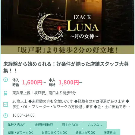
未経験から始められる！好条件が揃った店舗スタッフ大募
集！！
体入
本入
1,600円
1,800円
～
～
時給
時給
東武東上線「坂戸駅」南口より徒歩5分
20歳以上
◆未経験の方も全然OKです
◆経験者の方は優遇があります
◆
学生・OL・フリーター・Wワークの方歓迎します
◆金・土に出勤できる
方
16:00～24:00
体験入店あり
未経験者歓迎
週１からOK
ノルマなし
副業・WワークOK
お酒に弱くてもOK
終電上がりOK
服装自由