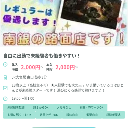
自由に出勤で未経験者も働きやすい！
体入
本入
2,000円
2,000円
～
～
時給
時給
JR大宮駅 東口 徒歩3分
18歳以上（高校生不可）
★未経験でも大丈夫？
いま働いているコはほと
んどが未経験スタートです！
遊びにくる感覚で稼げますよ！
19:00～翌1:00
未経験者歓迎
週１からOK
ノルマなし
副業・WワークOK
お酒に弱くてもOK
終電上がりOK
服装自由
髪型自由
経験者優遇