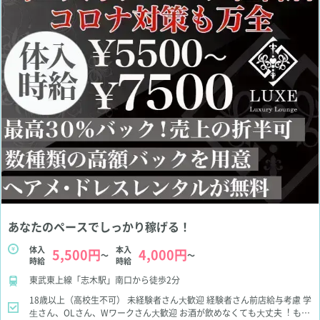
あなたのペースでしっかり稼げる！
体入
本入
5,500円
4,000円
～
～
時給
時給
東武東上線「志木駅」南口から徒歩2分
18歳以上（高校生不可）
未経験者さん⼤歓迎
経験者さん前店給与考慮
学
⽣さん、OLさん、Wワークさん⼤歓迎
お酒が飲めなくても⼤丈夫︕
もち