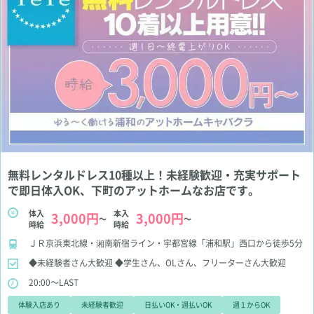
無料レンタルドレス10種以上！未経験歓迎・充実サポート
で即日体入OK、下町のアットホームなお店です。
体入
本入
3,000円
3,000円
～
～
時給
時給
ＪＲ京浜東北線・湘南新宿ライン・宇都宮線「浦和駅」西口から徒歩5分
◆未経験者さん大歓迎
◆学生さん、OLさん、フリーターさん大歓迎
20:00～LAST
体験入店あり
未経験者歓迎
日払いOK・週払いOK
週１からOK