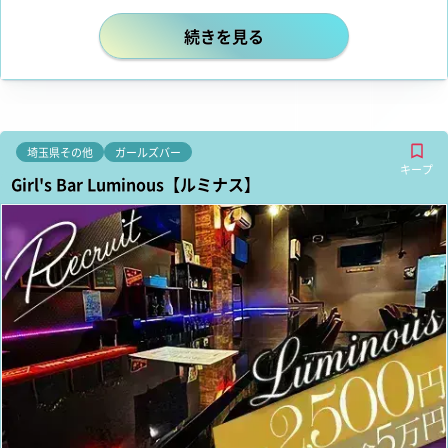
女の子第一主義のお店☆ワガママな
続きを見る
埼玉県その他
ガールズバー
キープ
Girl's Bar Luminous【ルミナス】