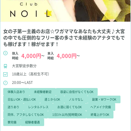
女の子第一主義のお店☆ワガママなあなたも大丈夫♪大宮
の中でも圧倒的なフリー客の多さで未経験のアナタでもで
も稼げます！稼がせます！
体入
本入
4,000円
4,000円
～
～
時給
時給
大宮駅徒歩数分
18歳以上（高校生不可）
20:00〜LAST
体験入店あり
未経験者歓迎
容姿に自信がなくてもOK
日払いOK・週払いOK
週１からOK
ノルマなし
副業・WワークOK
送りあり
レンタルドレス
お酒に弱くてもOK
ヘアメイク完備
同伴、アフタしなくてもOK
1日3ｈ以内(短時間)OK
終電上がりOK
寮完備
経験者優遇