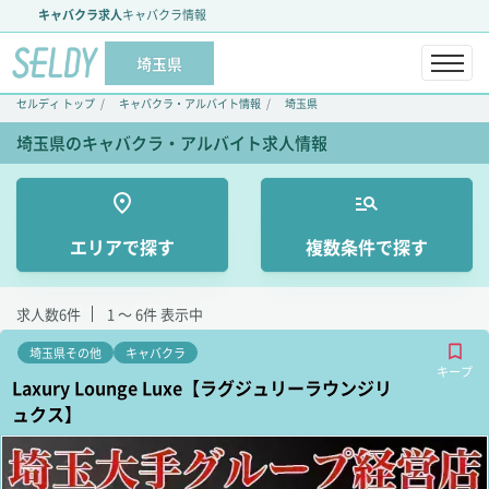
キャバクラ求人
キャバクラ情報
埼玉県
セルディ トップ
キャバクラ・アルバイト情報
埼玉県
埼玉県のキャバクラ・アルバイト求人情報
エリアで探す
複数条件で探す
求人数
6
件
1 ～ 6
件 表示中
埼玉県その他
キャバクラ
キープ
Laxury Lounge Luxe【ラグジュリーラウンジリ
ュクス】