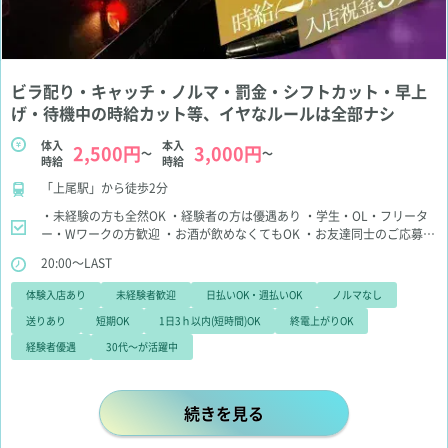
ビラ配り・キャッチ・ノルマ・罰金・シフトカット・早上
げ・待機中の時給カット等、イヤなルールは全部ナシ
体入
本入
2,500円
3,000円
～
～
時給
時給
「上尾駅」から徒歩2分
・未経験の方も全然OK
・経験者の方は優遇あり
・学生・OL・フリータ
ー・Wワークの方歓迎
・お酒が飲めなくてもOK
・お友達同士のご応募も
大歓迎
20:00～LAST
体験入店あり
未経験者歓迎
日払いOK・週払いOK
ノルマなし
送りあり
短期OK
1日3ｈ以内(短時間)OK
終電上がりOK
経験者優遇
30代～が活躍中
ビラ配り・キャッチ・ノルマ・罰金
続きを見る