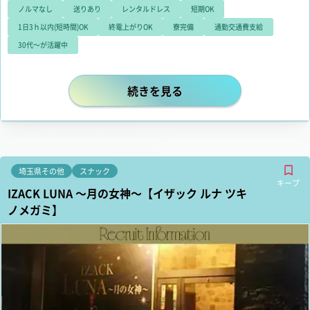
ノルマなし
送りあり
レンタルドレス
短期OK
1日3ｈ以内(短時間)OK
終電上がりOK
寮完備
通勤交通費支給
30代～が活躍中
無料レンタルドレス10種以上！未経
続きを見る
埼玉県その他
スナック
キープ
IZACK LUNA ～月の女神～【イザック ルナ ツキ
ノメガミ】