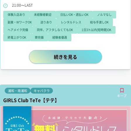
ろんお友達同⼠でのご応募も⼤歓迎︕
21:00〜LAST
体験入店あり
未経験者歓迎
日払いOK・週払いOK
ノルマなし
副業・WワークOK
送りあり
レンタルドレス
給与手渡しOK
ヘアメイク完備
同伴、アフタしなくてもOK
1日3ｈ以内(短時間)OK
終電上がりOK
寮完備
経験者優遇
あなたのペースでしっかり稼げる！ 
続きを見る
浦和・南浦和
キャバクラ
キープ
GIRLS Club TeTe【テテ】